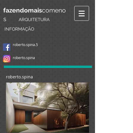
fazendomais
comeno
s
ARQUITETURA
INFORMAÇÃO
roberto.spina.5
roberto.spina
roberto.spina