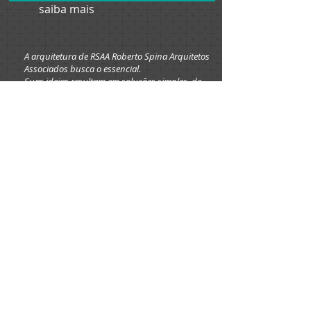
saiba mais
A arquitetura de RSAA Roberto Spina Arquitetos
Associados busca o essencial.
Suas ideias resultam em soluções simples, de
custo reduzido que produzem um resultado
estético e funcional de alta qualidade.
A+I é a empresa das atividades do Prof. Roberto
Spina para difusão da informação e
conhecimento nos campos da história,
urbanismo e arquitetura.
São tours guiados por São Paulo e cidades da
Europa, palestras e outras atividades.
© 2023 INTERIORES&CIA. Orgulhosamente
criado por
Wix.com